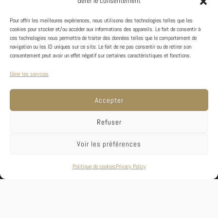
Gérer le consentement
Pour offrir les meilleures expériences, nous utilisons des technologies telles que les
cookies pour stocker et/ou accéder aux informations des appareils. Le fait de consentir à
ces technologies nous permettra de traiter des données telles que le comportement de
navigation ou les ID uniques sur ce site. Le fait de ne pas consentir ou de retirer son
consentement peut avoir un effet négatif sur certaines caractéristiques et fonctions.
J'ai lu et j'accepte les
termes et conditions
Gérer les services
Accepter
Refuser
Voir les préférences
LES ATELIERS DE LA COMÈTE
Politique de cookies
Privacy Policy
— 2025
Infos utiles