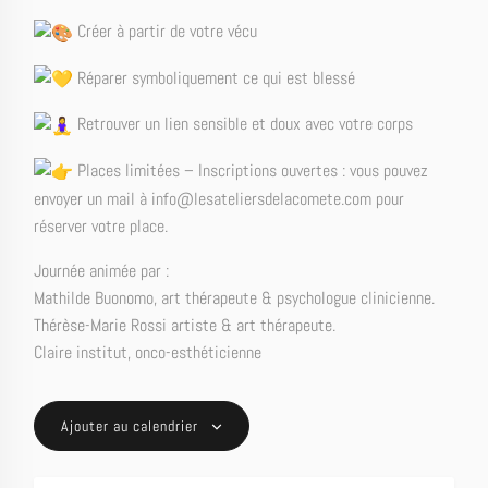
Créer à partir de votre vécu
Réparer symboliquement ce qui est blessé
Retrouver un lien sensible et doux avec votre corps
Places limitées – Inscriptions ouvertes : vous pouvez
envoyer un mail à info@lesateliersdelacomete.com pour
réserver votre place.
Journée animée par :
Mathilde Buonomo, art thérapeute & psychologue clinicienne.
Thérèse-Marie Rossi artiste & art thérapeute.
Claire institut, onco-esthéticienne
Ajouter au calendrier