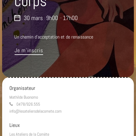
corps
30 mars
9h00
17h00
:
–
Un chemin d’acceptation et de renaissance
Je m’inscris
Organisateur
Mathilde Buonomo
0478/926.555
info@lesateliersdelacomete.com
Lieux
Les Ateliers de la Comète