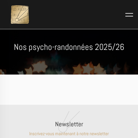
Skip to main content
Nos psycho-randonnées 2025/26
Newsletter
Inscrivez-vous maintenant à notre newsletter